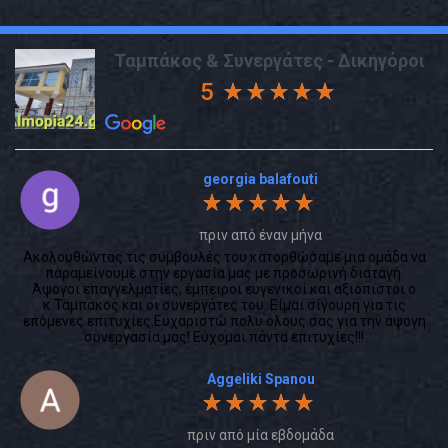
Ταμπάκος & Συνεργάτες - Δικηγόροι
5
georgia balafouti
πριν από έναν μήνα
Ακολουθώντας τις συμβουλές του κατορθώσαμε μια ομάδα να
παραμείνουμε στην εργασία μας με προσωρινή διαταγή.
Άψογοι επαγγελματίες, έμπειροι ευγενικοί και αξιοπιστοι ο
κ.Ταμπακος και οι συνεργάτες του. Είμαι σίγουρη για τις
επόμενες επιτυχίες.Ευχαριστώ πολυ όλους σας για την άψογη
συνεργασία μας! Εύχομαι πάντα επιτυχίες!!!
Aggeliki Spanou
πριν από μία εβδομάδα