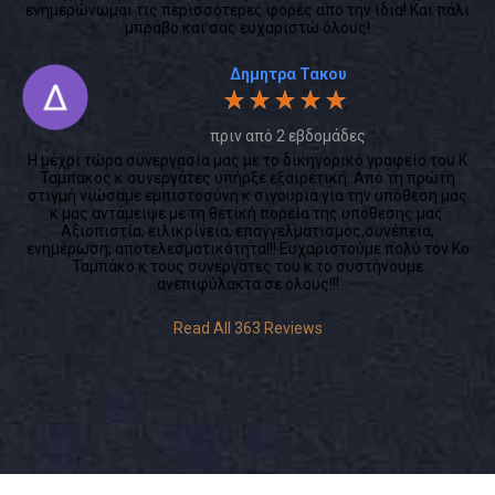
ενημερώνωμαι τις περισσότερες φορές απο την ίδια! Και πάλι
μπράβο και σας ευχαριστώ όλους!
Δημητρα Τακου
πριν από 2 εβδομάδες
Η μέχρι τώρα συνεργασία μας με το δικηγορικό γραφείο του Κ
Ταμπακος κ συνεργάτες υπήρξε εξαιρετική. Από τη πρώτη
στιγμή νιώσαμε εμπιστοσύνη κ σιγουριά για την υπόθεση μας
κ μας αντάμειψε με τη θετική πορεία της υπόθεσης μας.
Αξιοπιστία, ειλικρίνεια, επαγγελματισμός,συνέπεια,
ενημέρωση, αποτελεσματικότητα!!! Ευχαριστούμε πολύ τον Κο
Ταμπάκο κ τους συνεργάτες του κ το συστήνουμε
ανεπιφύλακτα σε όλους!!!
Read All 363 Reviews