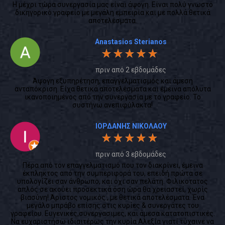
Η μέχρι τώρα συνεργασία μας είναι άψογη. Είναι πολύ γνωστό
δικηγορικό γραφείο με μεγάλη εμπειρία και με πολλά θετικά
αποτελέσματα.
Anastasios Sterianos
πριν από 2 εβδομάδες
Άψογη εξυπηρέτηση, επαγγελματισμός και άμεση
ανταπόκριση. Είχα θετικά αποτελέσματα και έμεινα απόλυτα
ικανοποιημένος από την συνεργασία με το γραφείο. Το
συστήνω ανεπιφύλακτα!
ΙΟΡΔΑΝΗΣ ΝΙΚΟΛΑΟΥ
πριν από 3 εβδομάδες
Πέρα από τον επαγγελματισμό που τον διακρίνει, έμεινα
έκπληκτος από την συμπεριφορά του, επειδή πρώτα σε
υπολογίζει σαν άνθρωπο, και όχι σαν πελάτη. Φιλικοτατος
απλός σε ακούει προσεκτικά όση ώρα θα χρειαστεί, χωρίς
βιασύνη! Άριστος νομικός , με θετικά αποτελέσματα. Ένα
μεγάλο μπράβο επίσης στις κυρίες & συνεργάτες του
γραφείου. Ευγενικές,συνεργασιμες, και άμεσα κατατοπιστικές.
Να ευχαριστήσω ιδιαιτέρως την κυρία Αλεξία γιατί τύχαινε να