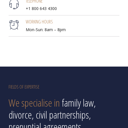
TELEPHONE
+1 800 643 4300
WORKING HOURS
Mon-Sun: 8am – 8pm
FIELDS OF EXPERTISE
We specialise in
family law,
divorce, civil partnerships,
prenuptial agreements