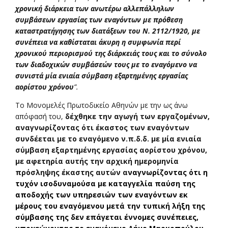
χρονική διάρκεια των ανωτέρω αλλεπάλληλων
συμβάσεων εργασίας των εναγόντων με πρόθεση
καταστρατήγησης των διατάξεων του Ν. 2112/1920, με
συνέπεια να καθίσταται άκυρη η συμφωνία περί
χρονικού περιορισμού της διάρκειάς τους και το σύνολο
των διαδοχικών συμβάσεών τους με το εναγόμενο να
συνιστά μία ενιαία σύμβαση εξαρτημένης εργασίας
αορίστου χρόνου
”.
Το Μονομελές Πρωτοδικείο Αθηνών με την ως άνω
απόφασή του,
δέχθηκε την αγωγή των εργαζομένων,
αναγνωρίζοντας ότι έκαστος των εναγόντων
συνδέεται με το εναγόμενο ν.π.δ.δ. με μία ενιαία
σύμβαση εξαρτημένης εργασίας αορίστου χρόνου,
με αφετηρία αυτής την αρχική ημερομηνία
πρόσληψης έκαστης αυτών α
ναγνωρίζοντας ότι η
τυχόν ισοδυναμούσα με καταγγελία παύση της
αποδοχής των υπηρεσιών των εναγόντων εκ
μέρους του εναγόμενου μετά την τυπική λήξη της
σύμβασης της δεν επάγεται έννομες συνέπειες,