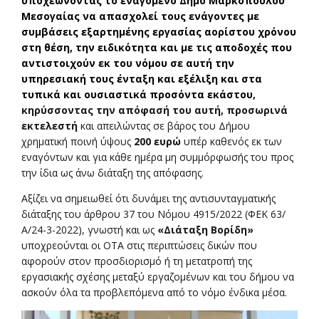
υποχεώνοντας
το εναγόμενο Δήμο Μαρκοπούλου
Μεσογαίας να απασχολεί τους ενάγοντες με
συμβάσεις εξαρτημένης εργασίας αορίστου χρόνου
στη θέση, την ειδικότητα και με τις αποδοχές που
αντιστοιχούν εκ του νόμου σε αυτή την
υπηρεσιακή τους ένταξη και εξέλιξη και στα
τυπικά και ουσιαστικά προσόντα εκάστου
,
κηρύσσοντας την απόφασή του αυτή, προσωρινά
εκτελεστή
και απειλώντας σε βάρος του Δήμου
χρηματική ποινή ύψους
200 ευρώ
υπέρ καθενός εκ των
εναγόντων και για κάθε ημέρα μη συμμόρφωσής του προς
την ίδια ως άνω διάταξη της απόφασης.
Αξίζει να σημειωθεί ότι δυνάμει της αντισυνταγματικής
διάταξης του άρθρου 37 του Νόμου 4915/2022 (ΦΕΚ 63/
Α/24-3-2022), γνωστή και ως
«Διάταξη Βορίδη»
υποχρεούνται οι ΟΤΑ στις περιπτώσεις δικών που
αφορούν στον προσδιορισμό ή τη μετατροπή της
εργασιακής σχέσης μεταξύ εργαζομένων και του δήμου να
ασκούν όλα τα προβλεπόμενα από το νόμο ένδικα μέσα.