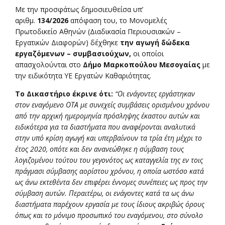
Με την προσφάτως δημοσιευθείσα υπ’
αριθμ.
134/2026
απόφαση του, το Μονομελές
Πρωτοδικείο Αθηνών (Διαδικασία Περιουσιακών –
Εργατικών Διαφορών) δέχθηκε
την αγωγή δώδεκα
εργαζόμενων – συμβασιούχων,
οι οποίοι
απασχολούνται στο
Δήμο Μαρκοπούλου Μεσογαίας
με
την ειδικότητα ΥΕ Εργατών Καθαριότητας.
Το Δικαστήριο έκρινε ότι:
“Οι ενάγοντες εργάστηκαν
στον εναγόμενο ΟΤΑ με συνεχείς συμβάσεις ορισμένου χρόνου
από την αρχική ημερομηνία πρόσληψης έκαστου αυτών και
ειδικότερα για τα διαστήματα που αναφέρονται αναλυτικά
στην υπό κρίση αγωγή και υπερβαίνουν τα τρία έτη μέχρι το
έτος 2020, οπότε και δεν ανανεώθηκε η σύμβαση τους
λογιζομένου τούτου του γεγονότος ως καταγγελία της εν τοις
πράγμασι σύμβασης αορίστου χρόνου, η οποία ωστόσο κατά
ως άνω εκτεθέντα δεν επιφέρει έννομες συνέπειες ως προς την
σύμβαση αυτών. Περαιτέρω, οι ενάγοντες κατά τα ως άνω
διαστήματα παρέχουν εργασία με τους ίδιους ακριβώς όρους
όπως και το μόνιμο προσωπικό του εναγόμενου, στο σύνολο