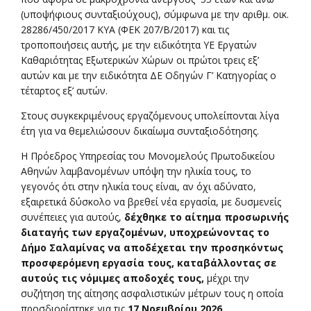
(υποψήφιους συνταξιούχους), σύμφωνα με την αριθμ. οικ.
28286/450/2017 ΚΥΑ (ΦΕΚ 207/Β/2017) και τις
τροποποιήσεις αυτής, με την ειδικότητα ΥΕ Εργατών
Καθαριότητας Εξωτερικών Χώρων οι πρώτοι τρεις εξ’
αυτών και με την ειδικότητα ΔΕ Οδηγών Γ’ Κατηγορίας ο
τέταρτος εξ’ αυτών.
Στους συγκεκριμένους εργαζόμενους υπολείπονται λίγα
έτη για να θεμελιώσουν δικαίωμα συνταξιοδότησης.
Η Πρόεδρος Υπηρεσίας του Μονομελούς Πρωτοδικείου
Αθηνών λαμβανομένων υπόψη την ηλικία τους, το
γεγονός ότι στην ηλικία τους είναι, αν όχι αδύνατο,
εξαιρετικά δύσκολο να βρεθεί νέα εργασία, με δυσμενείς
συνέπειες για αυτούς,
δέχθηκε το αίτημα προσωρινής
διαταγής των εργαζομένων, υποχρεώνοντας το
Δήμο Σαλαμίνας να αποδέχεται την προσηκόντως
προσφερόμενη εργασία τους, καταβάλλοντας σε
αυτούς τις νόμιμες αποδοχές τους,
μέχρι την
συζήτηση της αίτησης ασφαλιστικών μέτρων τους η οποία
προσδιορίστηκε για τις
17 Νοεμβρίου 2026.