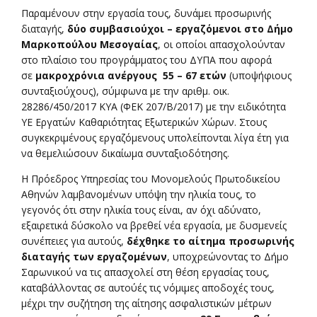
Παραμένουν στην εργασία τους, δυνάμει προσωρινής
διαταγής,
δύο συμβασιούχοι – εργαζόμενοι στο Δήμο
Μαρκοπούλου Μεσογαίας
, οι οποίοι απασχολούνταν
στο πλαίσιο του προγράμματος του ΔΥΠΑ που αφορά
σε
μακροχρόνια ανέργους 55 – 67 ετών
(υποψήφιους
συνταξιούχους), σύμφωνα με την αριθμ. οικ.
28286/450/2017 ΚΥΑ (ΦΕΚ 207/Β/2017) με την ειδικότητα
ΥΕ Εργατών Καθαριότητας Εξωτερικών Χώρων. Στους
συγκεκριμένους εργαζόμενους υπολείπονται λίγα έτη για
να θεμελιώσουν δικαίωμα συνταξιοδότησης.
Η Πρόεδρος Υπηρεσίας του Μονομελούς Πρωτοδικείου
Αθηνών λαμβανομένων υπόψη την ηλικία τους, το
γεγονός ότι στην ηλικία τους είναι, αν όχι αδύνατο,
εξαιρετικά δύσκολο να βρεθεί νέα εργασία, με δυσμενείς
συνέπειες για αυτούς,
δέχθηκε το αίτημα προσωρινής
διαταγής των εργαζομένων
, υποχρεώνοντας το Δήμο
Σαρωνικού να τις απασχολεί στη θέση εργασίας τους,
καταβάλλοντας σε αυτούές τις νόμιμες αποδοχές τους,
μέχρι την συζήτηση της αίτησης ασφαλιστικών μέτρων