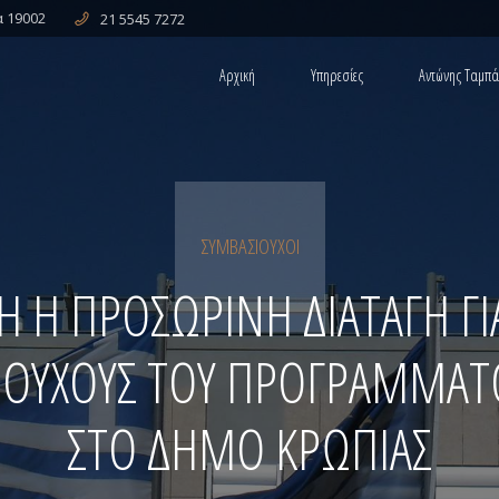
α 19002
21 5545 7272
Αρχική
Υπηρεσίες
Αντώνης Ταμπ
ΕΡΓΑΤΙΚΟ ΔΙΚΑΙΟ
ΑΣΤΙΚΟ ΔΙΚΑΙΟ
ΥΠΑΛΛΗΛΙΚΟ ΔΙΚΑΙΟ
ΔΙΑΦΟΡΕΣ ΑΠΟ AYTOKINHTA
ΣΥΜΒΑΣΙΟΎΧΟΙ
Η Η ΠΡΟΣΩΡΙΝΗ ΔΙΑΤΑΓΗ ΓΙ
ΙΟΥΧΟΥΣ ΤΟΥ ΠΡΟΓΡΑΜΜΑΤΟ
ΣΤΟ ΔΗΜΟ ΚΡΩΠΙΑΣ