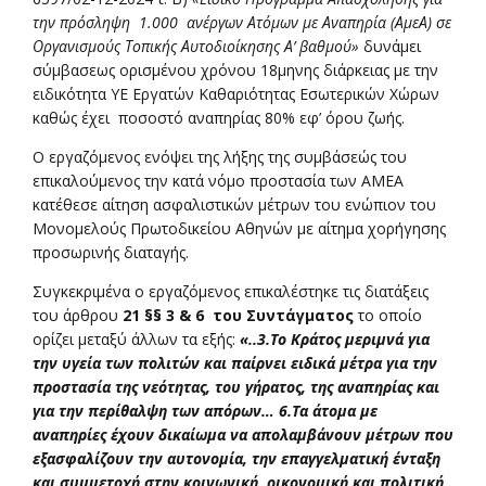
την πρόσληψη 1.000 ανέργων Ατόμων με Αναπηρία (ΑμεΑ) σε
Οργανισμούς Τοπικής Αυτοδιοίκησης Α’ βαθμού»
δυνάμει
σύμβασεως ορισμένου χρόνου 18μηνης διάρκειας με την
ειδικότητα ΥΕ Εργατών Καθαριότητας Εσωτερικών Χώρων
καθώς έχει ποσοστό αναπηρίας 80% εφ’ όρου ζωής.
Ο εργαζόμενος ενόψει της λήξης της συμβάσεώς του
επικαλούμενος την κατά νόμο προστασία των ΑΜΕΑ
κατέθεσε αίτηση ασφαλιστικών μέτρων του ενώπιον του
Μονομελούς Πρωτοδικείου Αθηνών με αίτημα χορήγησης
προσωρινής διαταγής.
Συγκεκριμένα ο εργαζόμενος επικαλέστηκε τις διατάξεις
του άρθρου
21 §§ 3 & 6 του Συντάγματος
το οποίο
ορίζει μεταξύ άλλων τα εξής:
«..3.Το Κράτος μεριμνά για
την υγεία των πολιτών και παίρνει ειδικά μέτρα για την
προστασία της νεότητας, του γήρατος, της αναπηρίας και
για την περίθαλψη των απόρων… 6.Τα άτομα με
αναπηρίες έχουν δικαίωμα να απολαμβάνουν μέτρων που
εξασφαλίζουν την αυτονομία, την επαγγελματική ένταξη
και συμμετοχή στην κοινωνική, οικονομική και πολιτική