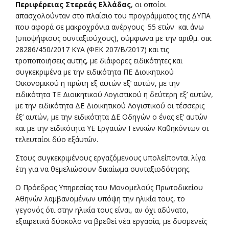
Περιφέρειας Στερεάς Ελλάδας
, οι οποίοι
απασχολούνταν στο πλαίσιο του προγράμματος της ΔΥΠΑ
που αφορά σε μακροχρόνια ανέργους 55 ετών και άνω
(υποψήφιους συνταξιούχους), σύμφωνα με την αριθμ. οικ.
28286/450/2017 ΚΥΑ (ΦΕΚ 207/Β/2017) και τις
τροποποιήσεις αυτής, με διάφορες ειδικότητες και
συγκεκριμένα με την ειδικότητα ΠΕ Διοικητικού
Οικονομικού η πρώτη εξ αυτών εξ’ αυτών, με την
ειδικότητα ΤΕ Διοικητικού Λογιστικού η δεύτερη εξ’ αυτών,
με την ειδικότητα ΔΕ Διοικητικού Λογιστικού οι τέσσερις
έξ’ αυτών, με την ειδικότητα ΔΕ Οδηγών ο ένας εξ’ αυτών
και με την ειδικότητα ΥΕ Εργατών Γενικών Καθηκόντων οι
τελευταίοι δύο εξ΄αυτών.
Στους συγκεκριμένους εργαζόμενους υπολείπονται λίγα
έτη για να θεμελιώσουν δικαίωμα συνταξιοδότησης.
Ο Πρόεδρος Υπηρεσίας του Μονομελούς Πρωτοδικείου
Αθηνών λαμβανομένων υπόψη την ηλικία τους, το
γεγονός ότι στην ηλικία τους είναι, αν όχι αδύνατο,
εξαιρετικά δύσκολο να βρεθεί νέα εργασία, με δυσμενείς