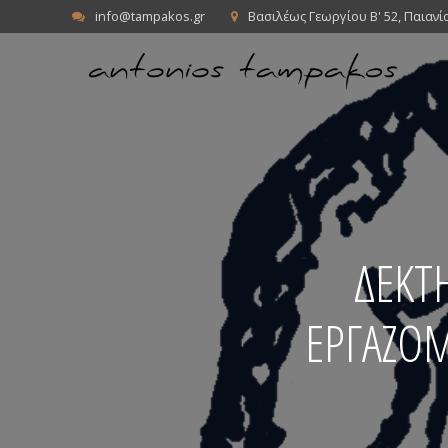
info@tampakos.gr
Βασιλέως Γεωργίου Β' 52, Παιανί
ΔΕΚΤΗ
ΕΡΓΑΖΟ