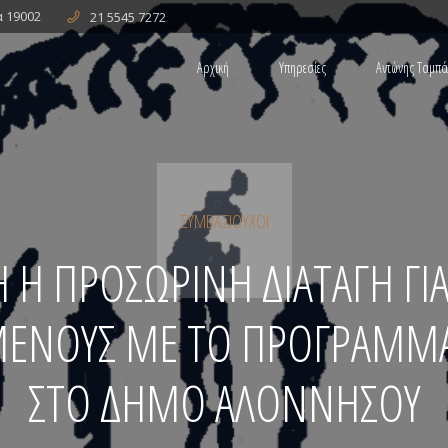
α 19002
21 5545 7272
Αρχική
Υπηρεσίες
Αντώνης Ταμπ
ΕΡΓΑΤΙΚΟ ΔΙΚΑΙΟ
ΑΣΤΙΚΟ ΔΙΚΑΙΟ
ΥΠΑΛΛΗΛΙΚΟ ΔΙΚΑΙΟ
ΔΙΑΦΟΡΕΣ ΑΠΟ AYTOKINHTA
ΣΥΜΒΑΣΙΟΎΧΟΙ
 Η ΠΡΟΣΩΡΙΝΗ ΔΙΑΤΑΓΗ ΓΙ
ΜΕΝΟΥΣ ΜΕ ΤΟ ΠΡΟΓΡΑΜΜΑ
ΣΤΟ ΔΗΜΟ ΑΛΟΝΝΗΣΟΥ