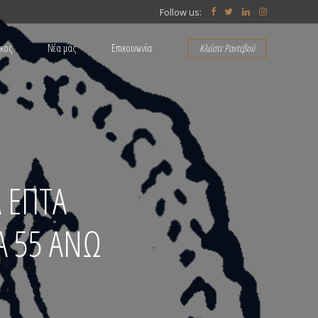
Follow us:
άκος
Νέα μας
Επικοινωνία
Κλείστε Ραντεβού
ΠΟΙΝΙΚΟ ΔΙΚΑΙΟ
Α ΕΠΤΑ
 55 ΑΝΩ