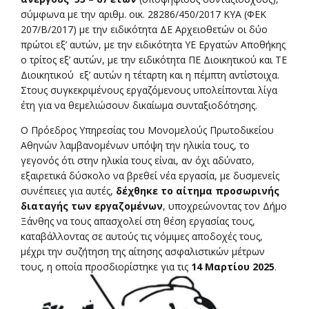
σύμφωνα με την αριθμ. οικ. 28286/450/2017 ΚΥΑ (ΦΕΚ
207/Β/2017) με την ειδικότητα ΔΕ Αρχειοθετών οι δύο
πρώτοι εξ’ αυτών, με την ειδικότητα ΥΕ Εργατών Αποθήκης
ο τρίτος εξ’ αυτών, με την ειδικότητα ΠΕ Διοικητικού και ΤΕ
Διοικητικού εξ’ αυτών η τέταρτη και η πέμπτη αντίστοιχα.
Στους συγκεκριμένους εργαζόμενους υπολείπονται λίγα
έτη για να θεμελιώσουν δικαίωμα συνταξιοδότησης.
Ο Πρόεδρος Υπηρεσίας του Μονομελούς Πρωτοδικείου
Αθηνών λαμβανομένων υπόψη την ηλικία τους, το
γεγονός ότι στην ηλικία τους είναι, αν όχι αδύνατο,
εξαιρετικά δύσκολο να βρεθεί νέα εργασία, με δυσμενείς
συνέπειες για αυτές,
δέχθηκε το αίτημα προσωρινής
διαταγής των εργαζομένων
, υποχρεώνοντας τον Δήμο
Ξάνθης να τους απασχολεί στη θέση εργασίας τους,
καταβάλλοντας σε αυτούς τις νόμιμες αποδοχές τους,
μέχρι την συζήτηση της αίτησης ασφαλιστικών μέτρων
τους, η οποία προσδιορίστηκε για τις
14 Μαρτίου 2025
.