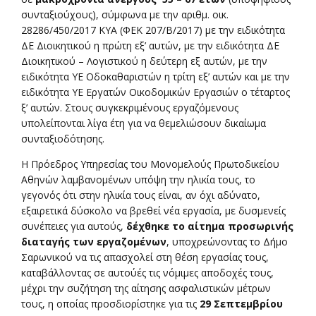
συνταξιούχους), σύμφωνα με την αριθμ. οικ.
28286/450/2017 ΚΥΑ (ΦΕΚ 207/Β/2017) με την ειδικότητα
ΔΕ Διοικητικού η πρώτη εξ’ αυτών, με την ειδικότητα ΔΕ
Διοικητικού – Λογιστικού η δεύτερη εξ αυτών, με την
ειδικότητα ΥΕ Οδοκαθαριστών η τρίτη εξ’ αυτών και με την
ειδικότητα ΥΕ Εργατών Οικοδομικών Εργασιών ο τέταρτος
ξ’ αυτών. Στους συγκεκριμένους εργαζόμενους
υπολείπονται λίγα έτη για να θεμελιώσουν δικαίωμα
συνταξιοδότησης.
Η Πρόεδρος Υπηρεσίας του Μονομελούς Πρωτοδικείου
Αθηνών λαμβανομένων υπόψη την ηλικία τους, το
γεγονός ότι στην ηλικία τους είναι, αν όχι αδύνατο,
εξαιρετικά δύσκολο να βρεθεί νέα εργασία, με δυσμενείς
συνέπειες για αυτούς,
δέχθηκε το αίτημα προσωρινής
διαταγής των εργαζομένων
, υποχρεώνοντας το Δήμο
Σαρωνικού να τις απασχολεί στη θέση εργασίας τους,
καταβάλλοντας σε αυτούές τις νόμιμες αποδοχές τους,
μέχρι την συζήτηση της αίτησης ασφαλιστικών μέτρων
τους, η οποίας προσδιορίστηκε για τις
29 Σεπτεμβρίου