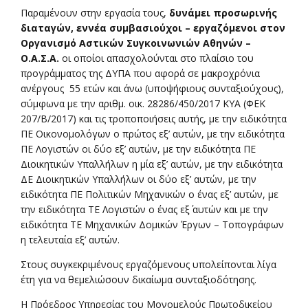
Παραμένουν στην εργασία τους,
δυνάμει προσωρινής
διαταγών, εννέα συμβασιούχοι – εργαζόμενοι στον
Οργανισμό Αστικών Συγκοινωνιών Αθηνών –
Ο.Α.Σ.Α.
οι οποίοι απασχολούνται στο πλαίσιο του
προγράμματος της ΔΥΠΑ που αφορά σε μακροχρόνια
ανέργους 55 ετών και άνω (υποψήφιους συνταξιούχους),
σύμφωνα με την αριθμ. οικ. 28286/450/2017 ΚΥΑ (ΦΕΚ
207/Β/2017) και τις τροποποιήσεις αυτής, με την ειδικότητα
ΠΕ Οικονομολόγων ο πρώτος εξ’ αυτών, με την ειδικότητα
ΠΕ Λογιστών οι δύο εξ’ αυτών, με την ειδικότητα ΠΕ
Διοικητικών Υπαλλήλων η μία εξ’ αυτών, με την ειδικότητα
ΔΕ Διοικητικών Υπαλλήλων οι δύο εξ’ αυτών, με την
ειδικότητα ΠΕ Πολιτικών Μηχανικών ο ένας εξ’ αυτών, με
την ειδικότητα ΤΕ Λογιστών ο ένας εξ΄ αυτών και με την
ειδικότητα ΤΕ Μηχανικών Δομικών Έργων – Τοπογράφων
η τελευταία εξ’ αυτών.
Στους συγκεκριμένους εργαζόμενους υπολείπονται λίγα
έτη για να θεμελιώσουν δικαίωμα συνταξιοδότησης.
Η Πρόεδρος Υπηρεσίας του Μονομελούς Πρωτοδικείου