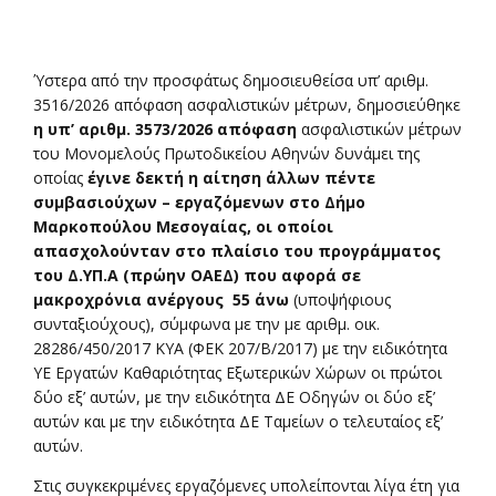
Ύστερα από την προσφάτως δημοσιευθείσα υπ’ αριθμ.
3516/2026 απόφαση ασφαλιστικών μέτρων, δημοσιεύθηκε
η υπ’ αριθμ. 3573/2026 απόφαση
ασφαλιστικών μέτρων
του Μονομελούς Πρωτοδικείου Αθηνών δυνάμει της
οποίας
έγινε δεκτή η αίτηση άλλων πέντε
συμβασιούχων – εργαζόμενων στο Δήμο
Μαρκοπούλου Μεσογαίας, οι οποίοι
απασχολούνταν στο πλαίσιο του προγράμματος
του Δ.ΥΠ.Α (πρώην ΟΑΕΔ) που αφορά σε
μακροχρόνια ανέργους 55 άνω
(υποψήφιους
συνταξιούχους), σύμφωνα με την με αριθμ. οικ.
28286/450/2017 ΚΥΑ (ΦΕΚ 207/Β/2017) με την ειδικότητα
ΥΕ Εργατών Καθαριότητας Εξωτερικών Χώρων οι πρώτοι
δύο εξ’ αυτών, με την ειδικότητα ΔΕ Οδηγών οι δύο εξ’
αυτών και με την ειδικότητα ΔΕ Ταμείων ο τελευταίος εξ’
αυτών.
Στις συγκεκριμένες εργαζόμενες υπολείπονται λίγα έτη για