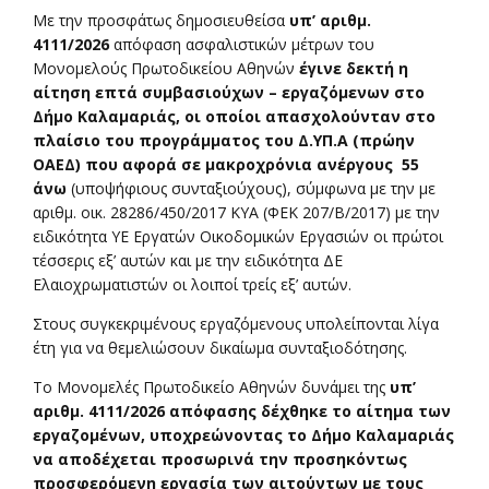
Με την προσφάτως δημοσιευθείσα
υπ’ αριθμ.
4111/2026
απόφαση ασφαλιστικών μέτρων του
Μονομελούς Πρωτοδικείου Αθηνών
έγινε δεκτή η
αίτηση επτά συμβασιούχων – εργαζόμενων στο
Δήμο Καλαμαριάς, οι οποίοι απασχολούνταν στο
πλαίσιο του προγράμματος του Δ.ΥΠ.Α (πρώην
ΟΑΕΔ) που αφορά σε μακροχρόνια ανέργους 55
άνω
(υποψήφιους συνταξιούχους), σύμφωνα με την με
αριθμ. οικ. 28286/450/2017 ΚΥΑ (ΦΕΚ 207/Β/2017) με την
ειδικότητα ΥΕ Εργατών Οικοδομικών Εργασιών οι πρώτοι
τέσσερις εξ’ αυτών και με την ειδικότητα ΔΕ
Ελαιοχρωματιστών οι λοιποί τρείς εξ’ αυτών.
Στους συγκεκριμένους εργαζόμενους υπολείπονται λίγα
έτη για να θεμελιώσουν δικαίωμα συνταξιοδότησης.
Το Μονομελές Πρωτοδικείο Αθηνών δυνάμει της
υπ’
αριθμ. 4111/2026 απόφασης δέχθηκε το αίτημα των
εργαζομένων, υποχρεώνοντας το Δήμο Καλαμαριάς
να αποδέχεται προσωρινά την προσηκόντως
προσφερόμενη εργασία των αιτούντων με τους