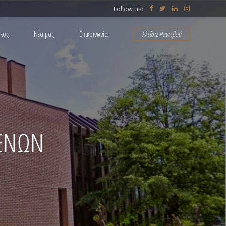
Follow us:
άκος
Νέα μας
Επικοινωνία
Κλείστε Ραντεβού
ΠΟΙΝΙΚΟ ΔΙΚΑΙΟ
ΜΕΝΩΝ