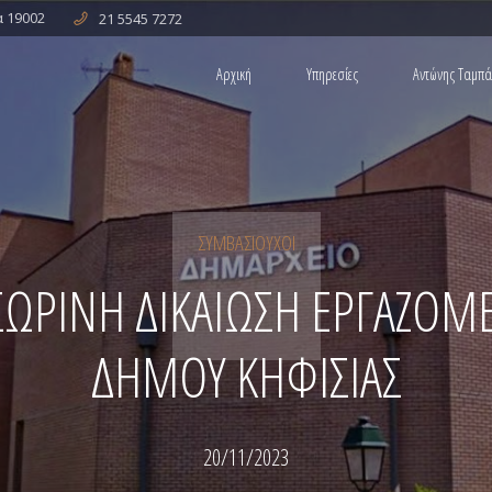
α 19002
21 5545 7272
Αρχική
Υπηρεσίες
Αντώνης Ταμπ
ΕΡΓΑΤΙΚΟ ΔΙΚΑΙΟ
ΑΣΤΙΚΟ ΔΙΚΑΙΟ
ΥΠΑΛΛΗΛΙΚΟ ΔΙΚΑΙΟ
ΔΙΑΦΟΡΕΣ ΑΠΟ AYTOKINHTA
ΣΥΜΒΑΣΙΟΎΧΟΙ
ΩΡΙΝΗ ΔΙΚΑΙΩΣΗ ΕΡΓΑΖΟ
ΔΗΜΟΥ ΚΗΦΙΣΙΑΣ
20/11/2023