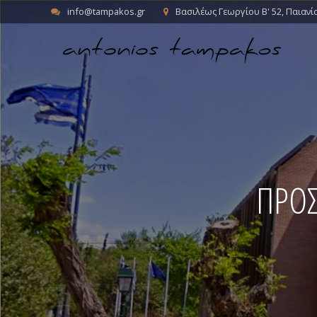
info@tampakos.gr
Βασιλέως Γεωργίου Β' 52, Παιανί
ΠΡΟΣ